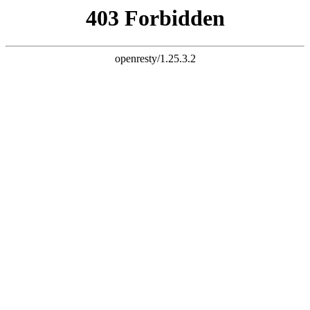
k8集团
欢迎 访问深圳建昇电路下单平台!
服务热线：
0755-28916537
我的订单
进度查询
登录
注册
首页
在线下单
关于我们
工厂展示
产品展示
制程能力
付款方式
客服
联系我们
客户服务热线
0755-28916537
建昇电路科技有限公司是一家专业从事印刷电路板、k8集团、
板、盲埋孔阻抗板、高端电子板、电子展等。
+ 更多
产品展示
products
双面导电印碳板