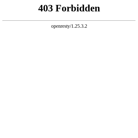
k8集团
欢迎 访问深圳建昇电路下单平台!
服务热线：
0755-28916537
我的订单
进度查询
登录
注册
首页
在线下单
关于我们
工厂展示
产品展示
制程能力
付款方式
客服
联系我们
客户服务热线
0755-28916537
建昇电路科技有限公司是一家专业从事印刷电路板、k8集团、
板、盲埋孔阻抗板、高端电子板、电子展等。
+ 更多
产品展示
products
双面导电印碳板